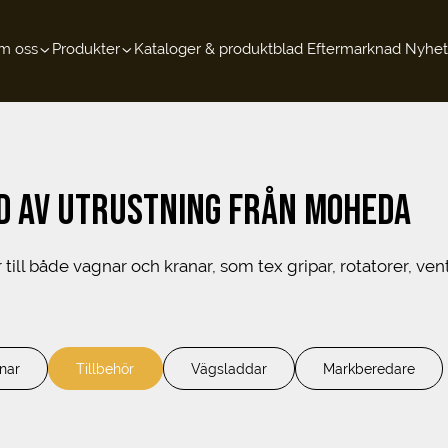
m oss
Produkter
Kataloger & produktblad
Eftermarknad
Nyhet
D AV UTRUSTNING FRÅN MOHEDA
ill både vagnar och kranar, som tex gripar, rotatorer, vent
nar
Tillbehör
Vägsladdar
Markberedare