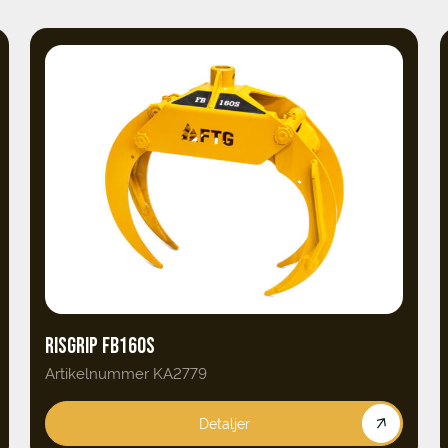
RISGRIP FB160S
Artikelnummer KA2779
Detaljer