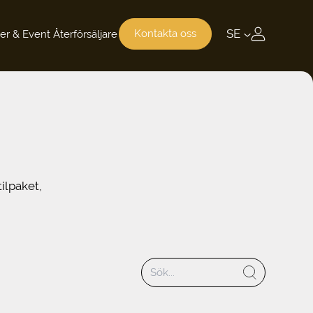
SE
Kontakta oss
er & Event
Återförsäljare
ilpaket,